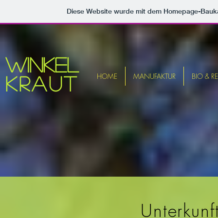
Diese Website wurde mit dem Homepage-Bauk
Winkel
HOME
MANUFAKTUR
BIO & R
kraut
Unterkun