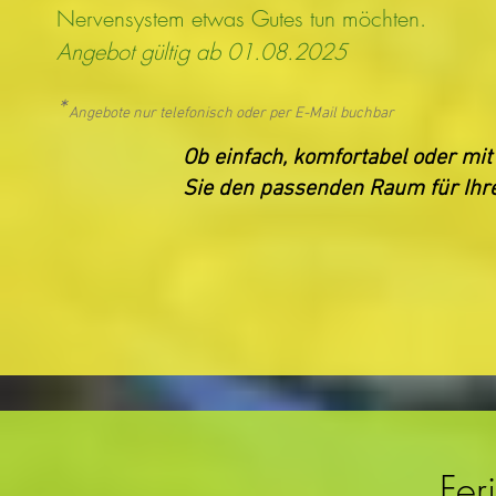
Nervensystem etwas Gutes tun möchten.
Angebot gültig ab 01.08.2025
*
Angebote nur telefonisch oder per E-Mail buchbar
Ob einfach, komfortabel oder mit
Sie den passenden Raum für Ihre
Fer