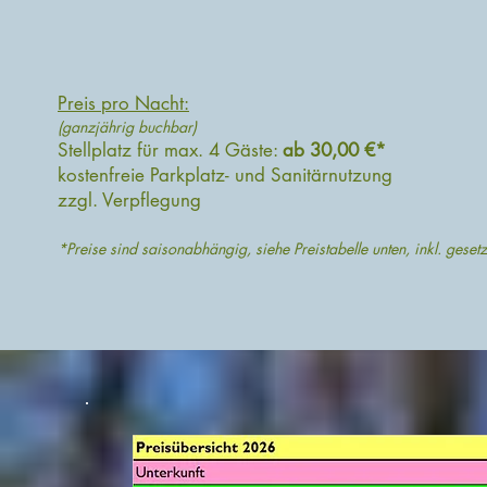
Preis pro Nacht:
(
ganzjährig
buchbar
)
Stellplatz für max. 4 Gäste:
ab
30,00 €*
kostenfreie Parkplatz- und Sanitärnutzung
zzgl. Verpflegung
*Preise sind saisonabhängig, siehe Preistabelle unten, inkl. gese
t
z