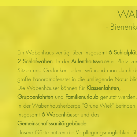
WA
- Bienenk
Ein Wabenhaus verfügt über insgesamt
6 Schlafplä
2 Schlafwaben
. In der
Aufenthaltswabe
ist Platz z
Sitzen und Gedanken teilen, während man durch d
große Panoramafenster in die umliegende Natur blic
Die Wabenhäuser können für
Klassenfahrten,
Gruppenfahrten
und
Familienurlaub
genutzt werden
In der Wabenhausherberge "Grüne Wiek" befinden 
insgesamt
6 Wabenhäuser
und das
Gemeinschaftssanitärgebäude
.
Unsere Gäste nutzen die Verpflegungsmöglichkeit ü