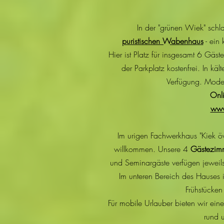
In der "grünen Wiek" schl
puristischen Wabenhaus
- ein 
Hier ist Platz für insgesamt 6 Gäs
der Parkplatz kostenfrei. In kä
Verfügung. Mode
Onli
www
Im urigen Fachwerkhaus "Kiek ö
willkommen. Unsere 4
Gästezim
und Seminargäste verfügen jeweils
Im unteren Bereich des Hauses 
Frühstücken
Für mobile Urlauber bieten wir ein
rund 