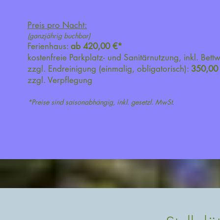
Preis pro Na
cht:
(ganzjährig buchbar)
Ferienhaus:
ab 420,00 €*
kostenfreie Pa
rkplatz- und Sanitärnutzung, inkl. Bett
zzgl. Endreinigung (einmalig, obligatorisch):
350,00
zzgl. Verpflegung
*Preise sind saisonabhängig, inkl. gese
t
zl. MwSt
.